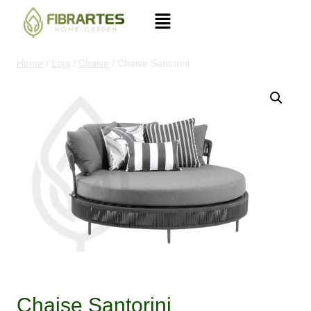
Home
/
Loja
/
Chaise
/
Chaise Santorini
Chaise Santorini