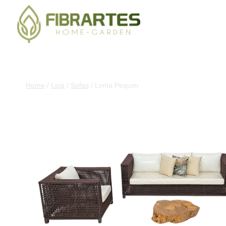
Home
/
Loja
/
Sofas
/
Linha Pequim