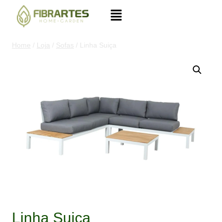
Home
/
Loja
/
Sofas
/
Linha Suiça
Linha Suiça