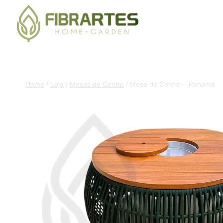
Home
/
Loja
/
Mesas de Centro
/
Mesa de Centro – Panamá